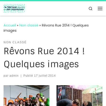
Passer au contenu
Search
Me
Accueil
»
Non classé
»
Rêvons Rue 2014 ! Quelques
images
NON CLASSÉ
Rêvons Rue 2014 !
Quelques images
par
admin
|
Publié
17 juillet 2014