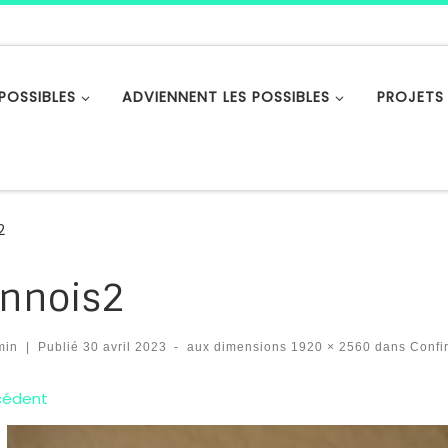
POSSIBLES
ADVIENNENT LES POSSIBLES
PROJETS
2
nnois2
min
|
Publié
30 avril 2023
-
aux dimensions
1920 × 2560
dans
Confir
vigation des images
cédent