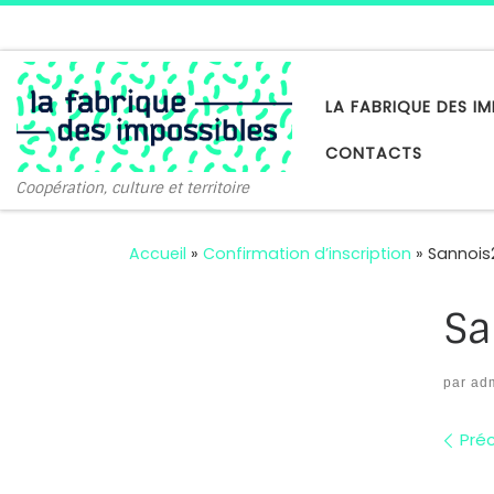
Passer au contenu
LA FABRIQUE DES IM
CONTACTS
Coopération, culture et territoire
Accueil
»
Confirmation d’inscription
»
Sannois
Sa
par
ad
Na
Pré