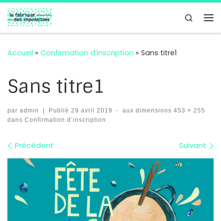
Passer au contenu
Search
Me
Accueil
»
Confirmation d’inscription
»
Sans titre1
Sans titre1
par
admin
|
Publié
29 avril 2019
-
aux dimensions
453 × 255
dans
Confirmation d’inscription
Navigation des images
Précédent
Suivant