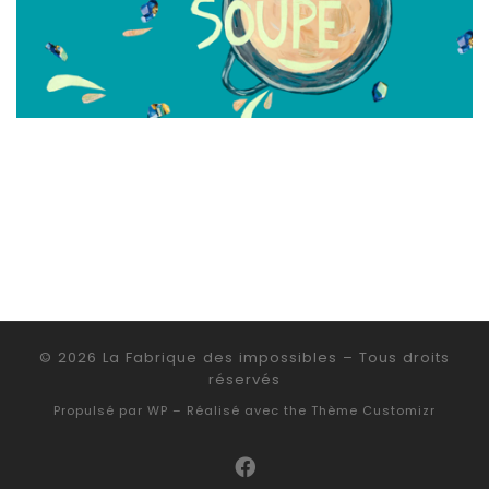
© 2026
La Fabrique des impossibles
– Tous droits
réservés
Propulsé par
WP
– Réalisé avec the
Thème Customizr