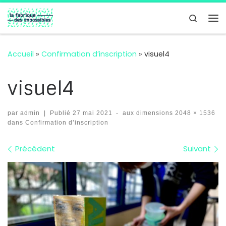
Passer au contenu
Search
Me
Accueil
»
Confirmation d’inscription
»
visuel4
visuel4
par
admin
|
Publié
27 mai 2021
-
aux dimensions
2048 × 1536
dans
Confirmation d’inscription
Navigation des images
Précédent
Suivant