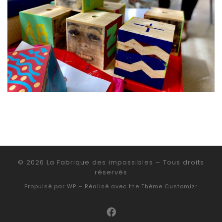
© 2026
La Fabrique des impossibles
– Tous droits
réservés
Propulsé par
WP
– Réalisé avec the
Thème Customizr