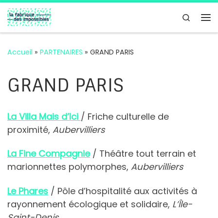
Passer au contenu
Search
Me
Accueil
»
PARTENAIRES
»
GRAND PARIS
GRAND PARIS
La Villa Mais d’Ici
/ Friche culturelle de
proximité,
Aubervilliers
La Fine Compagnie
/ Théâtre tout terrain et
marionnettes polymorphes,
Aubervilliers
Le Phares
/ Pôle d’hospitalité aux activités à
rayonnement écologique et solidaire,
L’Île-
Saint-Denis