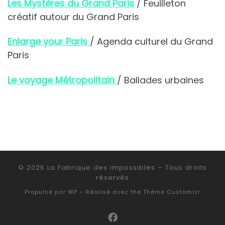
Les Mystères du Grand Paris
/ Feuilleton
créatif autour du Grand Paris
Enlarge your Paris
/ Agenda culturel du Grand
Paris
Le voyage Métropolitain
/ Ballades urbaines
© 2026
La Fabrique des impossibles
– Tous droits
réservés
Propulsé par
WP
– Réalisé avec the
Thème Customizr